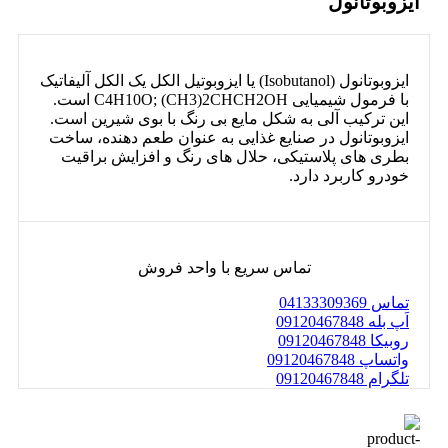
ایزوبوتانول
ایزوبوتانول (Isobutanol) یا ایزوبوتیل الکل یک الکل آلیفاتیک
با فرمول شیمیایی C4H10O; (CH3)2CHCH2OH است.
این ترکیب آلی به شکل مایع بی رنگ با بوی شیرین است.
ایزوبوتانول در صنایع غذایی به عنوان طعم دهنده، ساخت
بطری های پلاستیکی، حلال های رنگ و افزایش براقیت
خودرو کاربرد دارد.
تماس سریع با واحد فروش
تماس 04133309369
اَپ بله 09120467848
روبیکا 09120467848
واتساپ 09120467848
تلگرام 09120467848