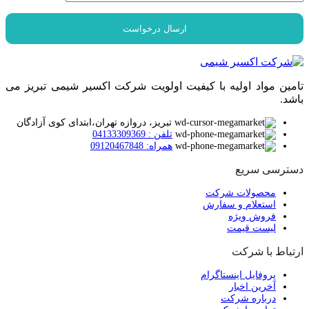
تامین مواد اولیه با کیفیت اولویت شرکت اکسیر شیمی تبریز می
باشد.
تبریز، دروازه تهران،ابتدای کوی آزادگان
تلفن : 04133309369
همراه: 09120467848
دسترسی سریع
محصولات شرکت
استعلام و سفارش
فروش ویژه
لیست قیمت
ارتباط با شرکت
پروفایل اینستاگرام
آخرین اخبار
درباره شرکت